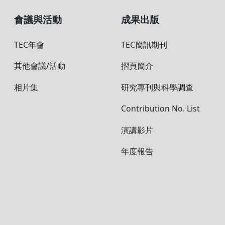
會議與活動
成果出
心
TEC年會
TEC簡訊
心
其他會議/活動
摺頁簡介
相片集
研究專刊
Contribut
演講影片
年度報告