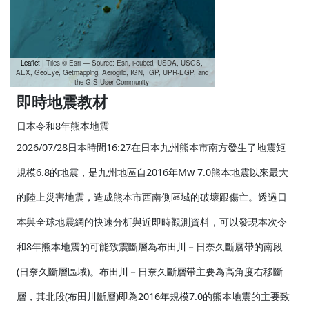
了解更多資訊
+
−
×
2026-07-28 15:27:00 日本令和8年熊本地震
Magnitude : Mw 6.8
Depth : 10 Km
下載即時地震教材