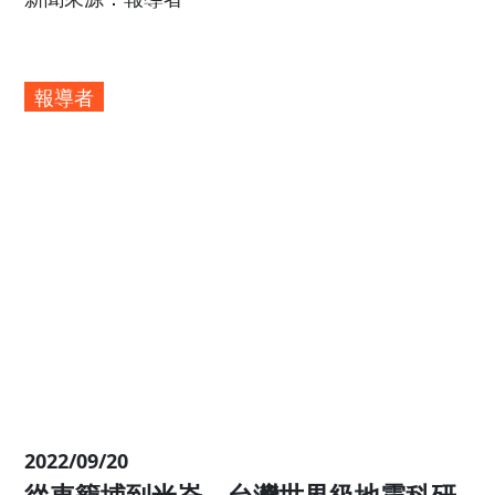
2022/09/23
918池上地震可能解開半世紀中央山
斷層之謎──我們如何與「未知」斷層
存？
新聞來源：報導者