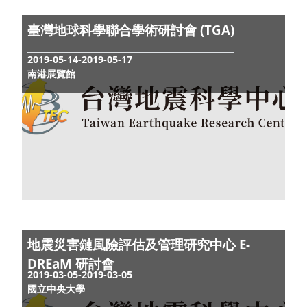
5th International Working Group on
Rotational Seismology(第五屆旋轉地震
2019-09-22-2019-09-26
研討會)
Sun Moon Lake, Taiwan