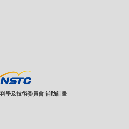
心
TEC年會
TEC簡訊
心
其他會議/活動
摺頁簡介
相片集
研究專刊
Contribut
演講影片
年度報告