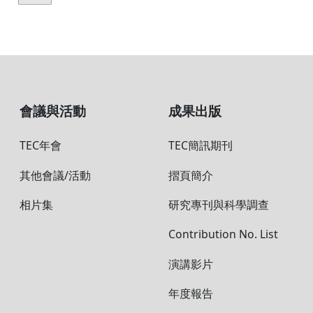
震(陳卉瑄副教授主講)
震(李建成研究員主講)
前一頁
1
2
3
下一頁
會議與活動
成果出