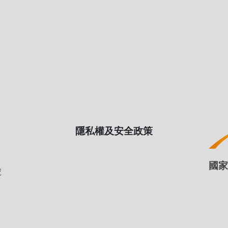
米崙斷層科學鑽探
儀器服務中
台灣地震模型
資料服務中
P波警報器強震網
TEC潤稿服務
即時計算地震學
位
歷史地震資料庫
台灣東部地震研究中心