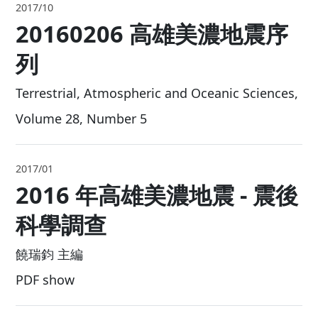
2019/01
20180206 花蓮地震序列
Seismological Research Letters, Volume 90,
Number 1
2017/10
20160206 高雄美濃地震
列
Terrestrial, Atmospheric and Oceanic Science
Volume 28, Number 5