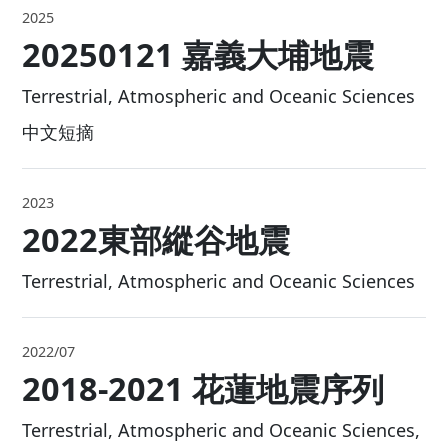
Bulletin of the Seismological Society of
America
2025
20250121 嘉義大埔地震
Terrestrial, Atmospheric and Oceanic Scienc
中文短摘
2023
2022東部縱谷地震
Terrestrial, Atmospheric and Oceanic Scienc